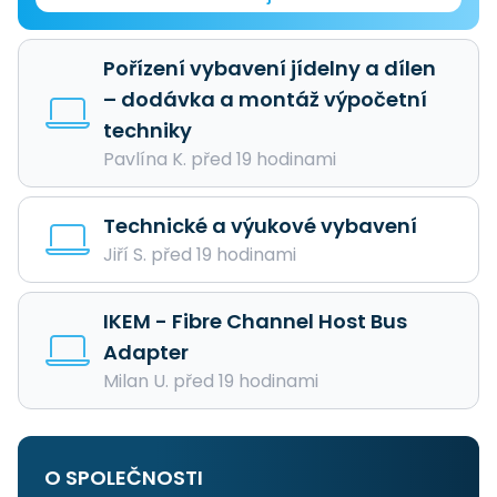
Pořízení vybavení jídelny a dílen
– dodávka a montáž výpočetní
techniky
Pavlína K. před 19 hodinami
Technické a výukové vybavení
Jiří S. před 19 hodinami
IKEM - Fibre Channel Host Bus
Adapter
Milan U. před 19 hodinami
O SPOLEČNOSTI