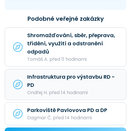
Podobné veřejné zakázky
Shromažďování, sběr, přeprava,
třídění, využití a odstranění
odpadů
Tomáš A. před 11 hodinami
Infrastruktura pro výstavbu RD -
PD
Ondřej H. před 14 hodinami
Parkoviště Pavlovova PD a DP
Dagmar Č. před 14 hodinami