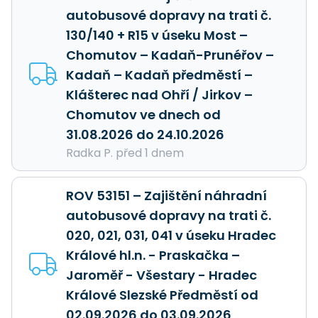
autobusové dopravy na trati č.
130/140 + R15 v úseku Most –
Chomutov – Kadaň-Prunéřov –
Kadaň – Kadaň předměstí –
Klášterec nad Ohří / Jirkov –
Chomutov ve dnech od
31.08.2026 do 24.10.2026
Radka P. před 1 dnem
ROV 53151 – Zajištění náhradní
autobusové dopravy na trati č.
020, 021, 031, 041 v úseku Hradec
Králové hl.n. - Praskačka –
Jaroměř - Všestary - Hradec
Králové Slezské Předměstí od
02.09.2026 do 03.09.2026