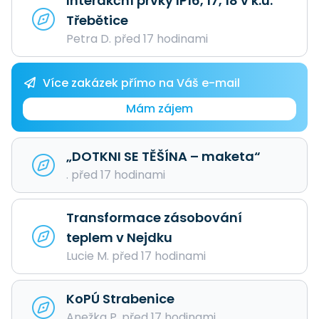
Interakční prvky IP16, 17, 18 v k.ú.
Třebětice
Petra D. před 17 hodinami
Více zakázek přímo na Váš e-mail
Mám zájem
„DOTKNI SE TĚŠÍNA – maketa“
. před 17 hodinami
Transformace zásobování
teplem v Nejdku
Lucie M. před 17 hodinami
KoPÚ Strabenice
Anežka P. před 17 hodinami