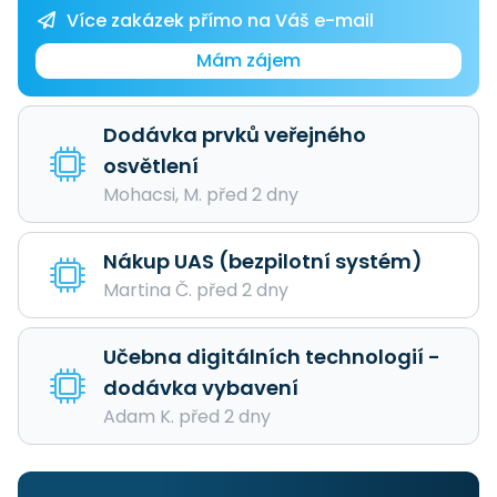
Více zakázek přímo na Váš e-mail
Mám zájem
Dodávka prvků veřejného
osvětlení
Mohacsi, M. před 2 dny
Nákup UAS (bezpilotní systém)
Martina Č. před 2 dny
Učebna digitálních technologií -
dodávka vybavení
Adam K. před 2 dny