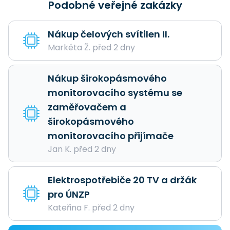
Podobné veřejné zakázky
Nákup čelových svítilen II.
Markéta Ž. před 2 dny
Nákup širokopásmového
monitorovacího systému se
zaměřovačem a
širokopásmového
monitorovacího přijímače
Jan K. před 2 dny
Elektrospotřebiče 20 TV a držák
pro ÚNZP
Kateřina F. před 2 dny