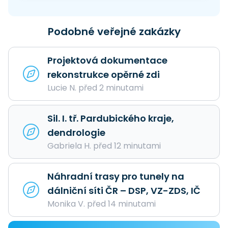
Podobné veřejné zakázky
Projektová dokumentace
rekonstrukce opěrné zdi
Lucie N. před 2 minutami
Sil. I. tř. Pardubického kraje,
dendrologie
Gabriela H. před 12 minutami
Náhradní trasy pro tunely na
dálniční síti ČR – DSP, VZ-ZDS, IČ
Monika V. před 14 minutami