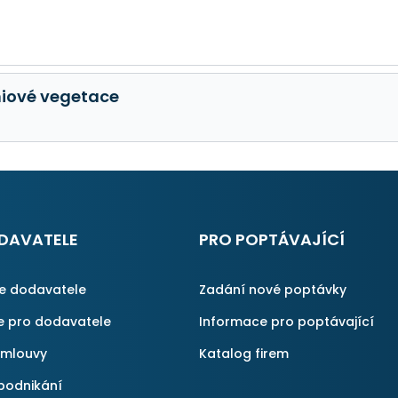
niové vegetace
DAVATELE
PRO POPTÁVAJÍCÍ
ce dodavatele
Zadání nové poptávky
e pro dodavatele
Informace pro poptávající
smlouvy
Katalog firem
podnikání