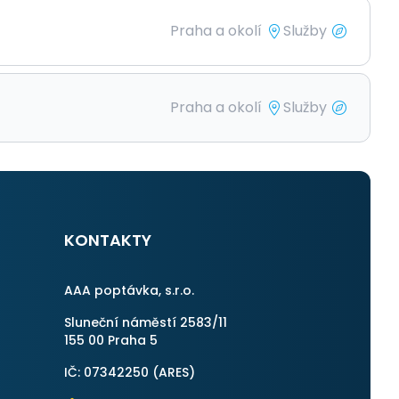
Praha a okolí
Služby
Praha a okolí
Služby
KONTAKTY
AAA poptávka, s.r.o.
Sluneční náměstí 2583/11
155 00 Praha 5
IČ: 07342250 (
ARES
)