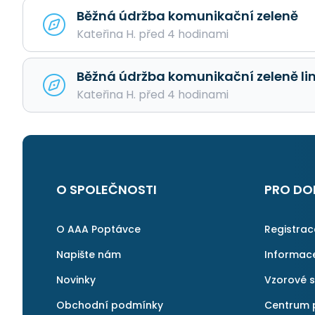
Běžná údržba komunikační zeleně
Kateřina H. před 4 hodinami
Běžná údržba komunikační zeleně li
Kateřina H. před 4 hodinami
O SPOLEČNOSTI
PRO DO
O AAA Poptávce
Registra
Napište nám
Informac
Novinky
Vzorové 
Obchodní podmínky
Centrum 