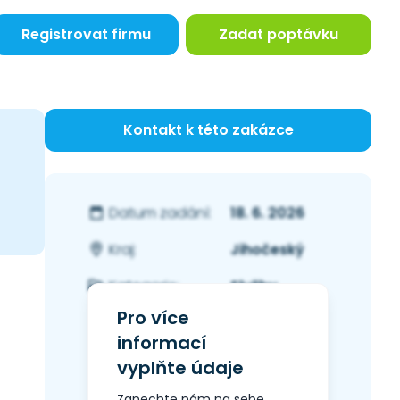
Registrovat firmu
Zadat poptávku
Kontakt k této zakázce
18. 6. 2026
Datum zadání:
Jihočeský
Kraj:
Služby
Kategorie:
Pro více
informací
vyplňte údaje
Zanechte nám na sebe