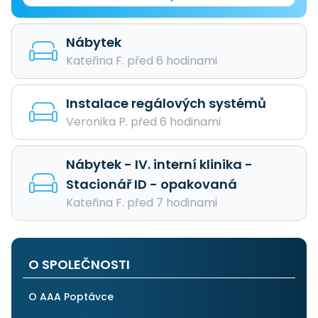
Nábytek
Kateřina F. před 6 hodinami
Instalace regálových systémů
Veronika P. před 6 hodinami
Nábytek - IV. interní klinika -
Stacionář ID - opakovaná
Kateřina F. před 7 hodinami
O SPOLEČNOSTI
O AAA Poptávce