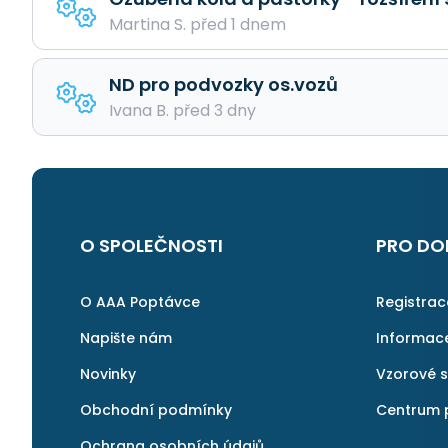
Martina S. před 1 dnem
ND pro podvozky os.vozů
Ivana B. před 3 dny
O SPOLEČNOSTI
PRO DO
O AAA Poptávce
Registra
Napište nám
Informac
Novinky
Vzorové 
Obchodní podmínky
Centrum 
Ochrana osobních údajů