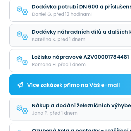
Dodávka potrubí DN 600 a příslušen
Daniel G. před 12 hodinami
Dodávky náhradních dílů a dalších 
Kateřina K. před 1 dnem
Ložisko nápravové A2V00001784481
Romana H. před 1 dnem
Více zakázek přímo na Váš e-mail
Nákup a dodání železničních výhybe
Jana P. před 1 dnem
Ozubená kola a pastorky - rozšíření