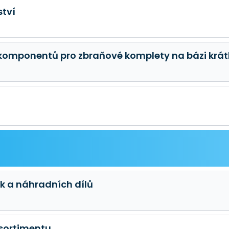
ství
komponentů pro zbraňové komplety na bázi krát
k a náhradních dílů
 sortimentu