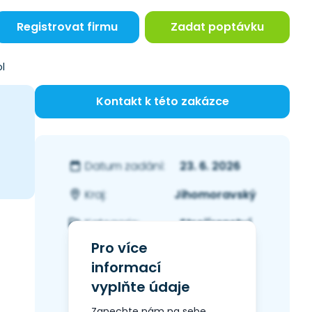
Registrovat firmu
Zadat poptávku
l
Kontakt k této zakázce
23. 6. 2026
Datum zadání:
Jihomoravský
Kraj:
Strojírenství
Kategorie:
Pro více
informací
vyplňte údaje
Zanechte nám na sebe