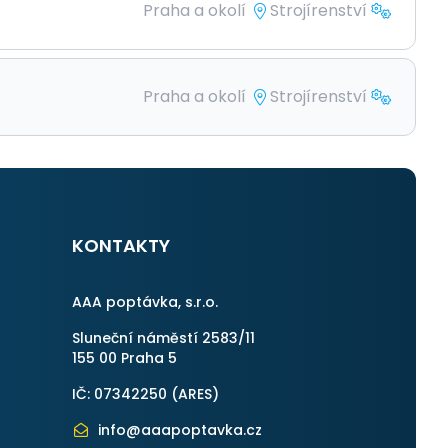
Praha a okolí
Strojírenství
Praha a okolí
Strojírenství
KONTAKTY
AAA poptávka, s.r.o.
Sluneční náměstí 2583/11
155 00 Praha 5
IČ: 07342250 (
ARES
)
info@aaapoptavka.cz