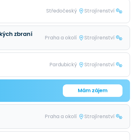
Středočeský
Strojírenství
kých zbraní
Praha a okolí
Strojírenství
Pardubický
Strojírenství
Mám zájem
Praha a okolí
Strojírenství