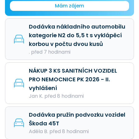
Mám zájem
Dodávka nákladního automobilu
kategorie N2 do 5,5 t s vyklápěcí
korbou v počtu dvou kusů
. před 7 hodinami
NÁKUP 3 KS SANITNÍCH VOZIDEL
PRO NEMOCNICE PK 2026 - II.
vyhlášení
Jan K. před 8 hodinami
Dodávka pružin podvozku vozidel
Škoda 45T
Adéla B. před 8 hodinami