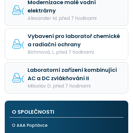
Modernizace malé vodní
elektrárny
Alexander M. před 7 hodinami
Vybavení pro laboratoř chemické
a radiační ochrany
Böhmová, L. před 7 hodinami
Laboratorní zařízení kombinující
AC a DC zvlákňování II
Miloslav D. před 7 hodinami
O SPOLEČNOSTI
O AAA Poptávce