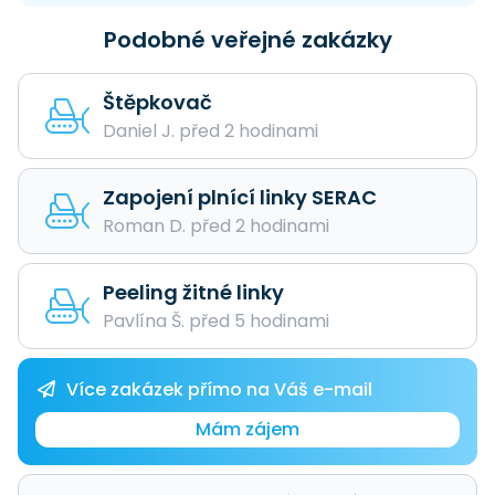
Podobné veřejné zakázky
Štěpkovač
Daniel J. před 2 hodinami
Zapojení plnící linky SERAC
Roman D. před 2 hodinami
Peeling žitné linky
Pavlína Š. před 5 hodinami
Více zakázek přímo na Váš e-mail
Mám zájem