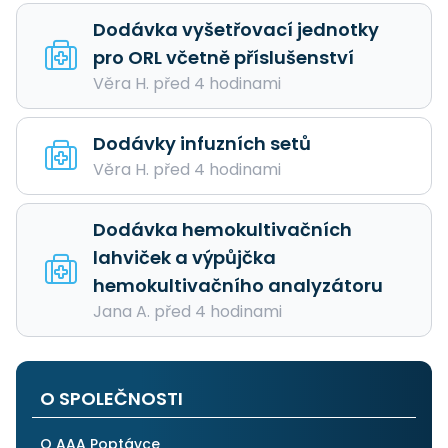
Dodávka vyšetřovací jednotky
pro ORL včetně příslušenství
Věra H. před 4 hodinami
Dodávky infuzních setů
Věra H. před 4 hodinami
Dodávka hemokultivačních
lahviček a výpůjčka
hemokultivačního analyzátoru
Jana A. před 4 hodinami
O SPOLEČNOSTI
O AAA Poptávce