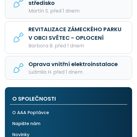
středisko
Martin S. před 1 dnem
REVITALIZACE ZÁMECKÉHO PARKU
V OBCI SVĚTEC - OPLOCENÍ
Barbora B. před 1 dnem
Oprava vnitřní elektroinstalace
Ludmila H. před 1 dnem
O SPOLEČNOSTI
O AAA Poptávce
Napište nám
Novinky