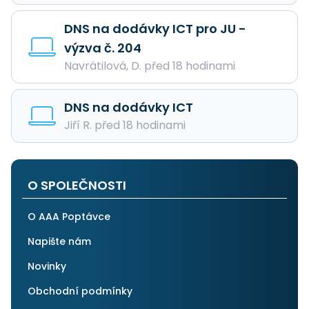
DNS na dodávky ICT pro JU -
výzva č. 204
Navrátilová, D. před 18 hodinami
DNS na dodávky ICT
Jiří R. před 18 hodinami
O SPOLEČNOSTI
O AAA Poptávce
Napište nám
Novinky
Obchodní podmínky