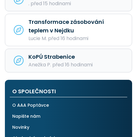
. před 15 hodinami
Transformace zásobování
teplem v Nejdku
Lucie M. před 16 hodinami
KoPÚ Strabenice
Anežka P. před 16 hodinami
O SPOLEČNOSTI
O AAA Poptávce
Napište nám
Novinky