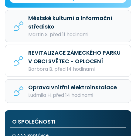
Městské kulturní a informační
středisko
Martin S. před 11 hodinami
REVITALIZACE ZÁMECKÉHO PARKU
V OBCI SVĚTEC - OPLOCENÍ
Barbora B. před 14 hodinami
Oprava vnitřní elektroinstalace
Ludmila H. před 14 hodinami
O SPOLEČNOSTI
O AAA Poptávce