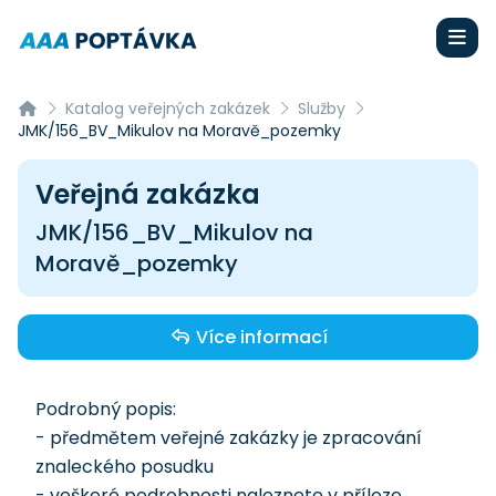
Katalog veřejných zakázek
Služby
JMK/156_BV_Mikulov na Moravě_pozemky
Veřejná zakázka
JMK/156_BV_Mikulov na
Moravě_pozemky
Více informací
Podrobný popis:
- předmětem veřejné zakázky je zpracování
znaleckého posudku
- veškeré podrobnosti naleznete v příloze