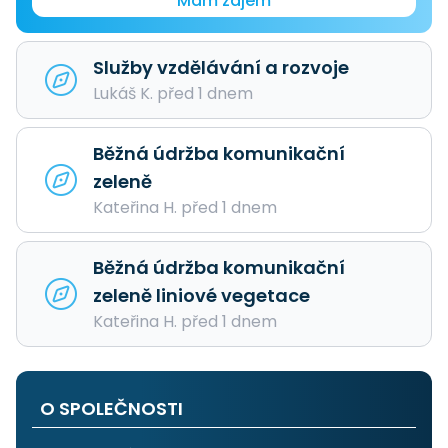
Mám zájem
Služby vzdělávání a rozvoje
Lukáš K. před 1 dnem
Běžná údržba komunikační
zeleně
Kateřina H. před 1 dnem
Běžná údržba komunikační
zeleně liniové vegetace
Kateřina H. před 1 dnem
O SPOLEČNOSTI