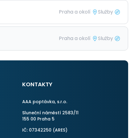
Praha a okolí
Služby
Praha a okolí
Služby
KONTAKTY
AAA poptávka, s.r.o.
Sluneční náměstí 2583/11
155 00 Praha 5
IČ: 07342250 (
ARES
)