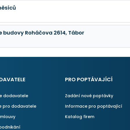
měsíců
ce budovy Roháčova 2614, Tábor
DAVATELE
PRO POPTÁVAJÍCÍ
ce dodavatele
Zadání nové poptávky
e pro dodavatele
Informace pro poptávající
smlouvy
Katalog firem
podnikání