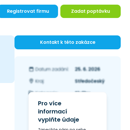
Registrovat firmu
Zadat poptávku
Kontakt k této zakázce
25. 6. 2026
Datum zadání:
Středočeský
Kraj:
Služby
Kategorie:
Pro více
informací
vyplňte údaje
Zanechte nám na sebe