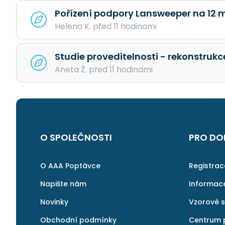
Pořízení podpory Lansweeper na 12 
Helena K. před 11 hodinami
Studie proveditelnosti - rekonstruk
Aneta Ž. před 11 hodinami
O SPOLEČNOSTI
PRO DO
O AAA Poptávce
Registra
Napište nám
Informac
Novinky
Vzorové 
Obchodní podmínky
Centrum 