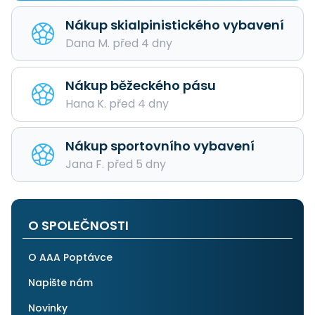
Nákup skialpinistického vybavení
Dana M. před 4 dny
Nákup běžeckého pásu
Hana K. před 4 dny
Nákup sportovního vybavení
Jana F. před 5 dny
O SPOLEČNOSTI
O AAA Poptávce
Napište nám
Novinky