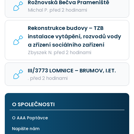
Rožnovská Bečva Prameniště
Michal P. před 2 hodinami
Rekonstrukce budovy – TZB
instalace vytápění, rozvodů vody
a zřízení sociálního zařízení
Zbyszek N. před 2 hodinami
III/3773 LOMNICE – BRUMOV, I.ET.
. před 2 hodinami
O SPOLEČNOSTI
O AAA Poptávce
Napište nám