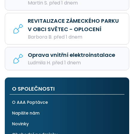
Martin S. před 1 dnem
REVITALIZACE ZÁMECKÉHO PARKU
V OBCI SVĚTEC - OPLOCENÍ
Barbora B. před 1 dnem
Oprava vnitřní elektroinstalace
Ludmila H. před 1 dnem
O SPOLEČNOSTI
O AAA Poptávce
Napište nám
Novinky