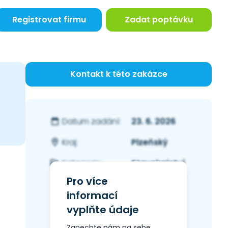
Registrovat firmu
Zadat poptávku
Kontakt k této zakázce
23. 6. 2026
Datum zadání:
Plzeňský
Kraj:
Stavebnictví
Kategorie:
Pro více
informací
vyplňte údaje
Zanechte nám na sebe