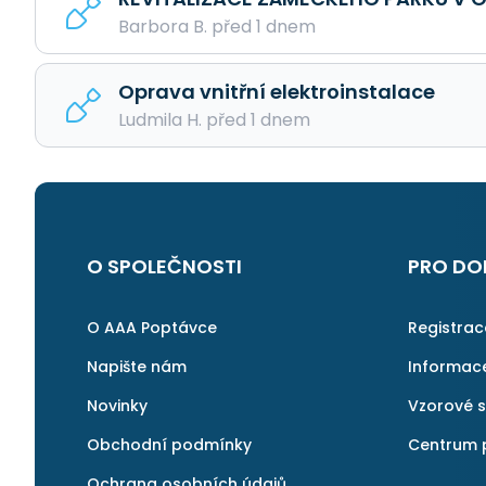
Barbora B. před 1 dnem
Oprava vnitřní elektroinstalace
Ludmila H. před 1 dnem
O SPOLEČNOSTI
PRO DO
O AAA Poptávce
Registra
Napište nám
Informac
Novinky
Vzorové 
Obchodní podmínky
Centrum 
Ochrana osobních údajů