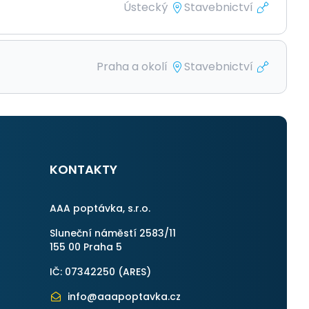
Ústecký
Stavebnictví
Praha a okolí
Stavebnictví
KONTAKTY
AAA poptávka, s.r.o.
Sluneční náměstí 2583/11
155 00 Praha 5
IČ: 07342250 (
ARES
)
info@aaapoptavka.cz