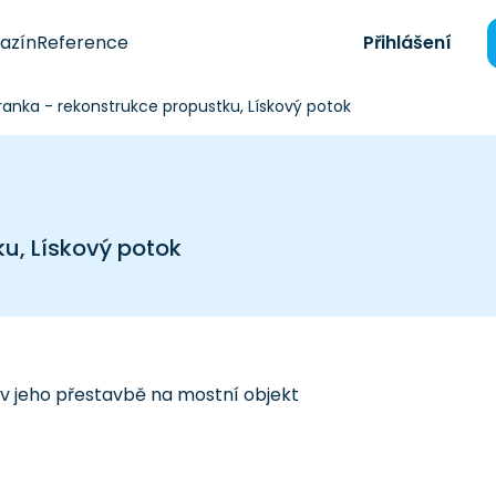
azín
Reference
Přihlášení
Branka - rekonstrukce propustku, Lískový potok
ku, Lískový potok
 v jeho přestavbě na mostní objekt