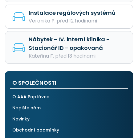
Instalace regálových systémů
Veronika P. před 12 hodinami
Nábytek - IV. interní klinika -
Stacionář ID - opakovaná
Kateřina F. před 13 hodinami
O SPOLEČNOSTI
O AAA Poptávce
Napište nám
Novinky
Obchodní podmínky