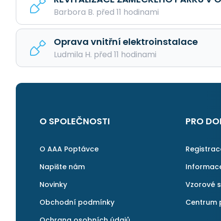
Barbora B. před 11 hodinami
Oprava vnitřní elektroinstalace
Ludmila H. před 11 hodinami
O SPOLEČNOSTI
PRO DO
O AAA Poptávce
Registra
Napište nám
Informac
Novinky
Vzorové 
Obchodní podmínky
Centrum 
Ochrana osobních údajů