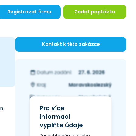
Registrovat firmu
Zadat poptávku
Kontakt k této zakázce
27. 6. 2026
Datum zadání:
Moravskoslezský
Kraj:
Stavebnictví
Kategorie:
Pro více
en
informací
vyplňte údaje
Zanechte nám na sebe