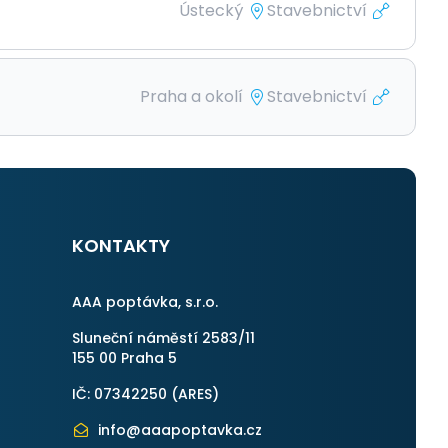
Ústecký
Stavebnictví
Praha a okolí
Stavebnictví
KONTAKTY
AAA poptávka, s.r.o.
Sluneční náměstí 2583/11
155 00 Praha 5
IČ: 07342250 (
ARES
)
info@aaapoptavka.cz