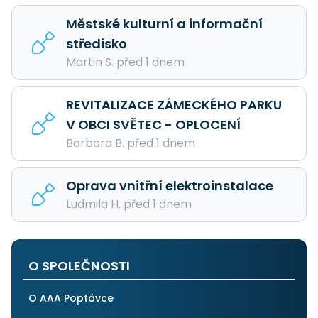
Městské kulturní a informační
středisko
Martin S. před 1 dnem
REVITALIZACE ZÁMECKÉHO PARKU
V OBCI SVĚTEC - OPLOCENÍ
Barbora B. před 1 dnem
Oprava vnitřní elektroinstalace
Ludmila H. před 1 dnem
O SPOLEČNOSTI
O AAA Poptávce