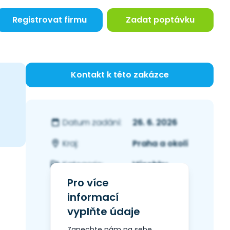
Registrovat firmu
Zadat poptávku
Kontakt k této zakázce
26. 6. 2026
Datum zadání:
Praha a okolí
Kraj:
Výrobky
Kategorie:
Pro více
informací
vyplňte údaje
Zanechte nám na sebe