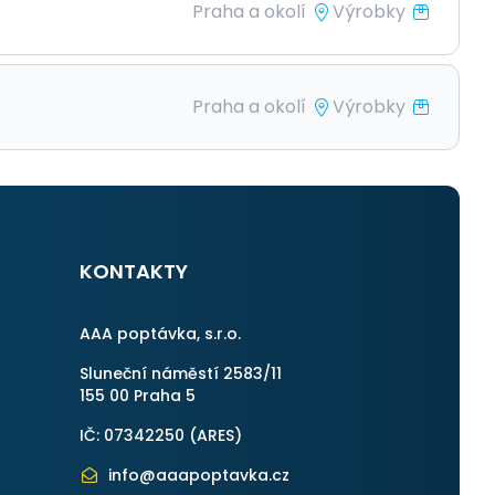
Praha a okolí
Výrobky
Praha a okolí
Výrobky
KONTAKTY
AAA poptávka, s.r.o.
Sluneční náměstí 2583/11
155 00 Praha 5
IČ: 07342250 (
ARES
)
info@aaapoptavka.cz