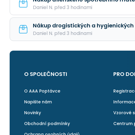
Daniel N. před 3 hodinami
Nákup drogistických a hygienických
Daniel N. před 3 hodinami
O SPOLEČNOSTI
PRO DO
O AAA Poptávce
Registra
Napište nám
Informac
Novinky
Vzorové 
Obchodní podmínky
Centrum 
Ochrana osobních údajů