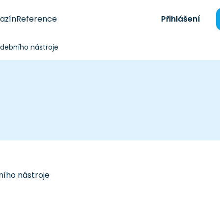
azín
Reference
Přihlášení
debního nástroje
ího nástroje