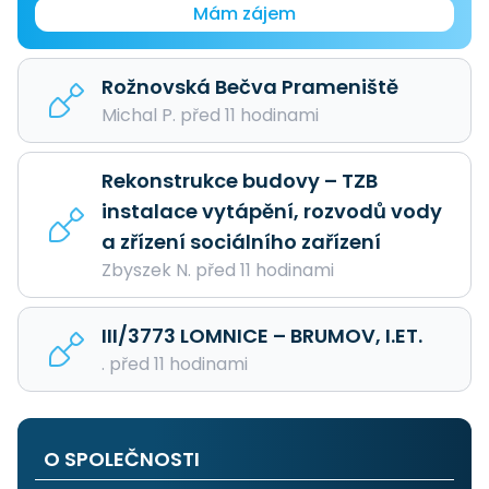
Mám zájem
Rožnovská Bečva Prameniště
Michal P. před 11 hodinami
Rekonstrukce budovy – TZB
instalace vytápění, rozvodů vody
a zřízení sociálního zařízení
Zbyszek N. před 11 hodinami
III/3773 LOMNICE – BRUMOV, I.ET.
. před 11 hodinami
O SPOLEČNOSTI