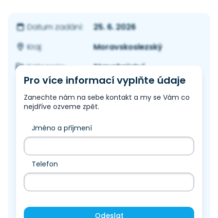
25. 6. 2026
Datum zadání:
Moravskoslezský
Kraj:
Stavebnictví
Kategorie:
Pro více informací vyplňte údaje
Zanechte nám na sebe kontakt a my se Vám co
nejdříve ozveme zpět.
Jméno a příjmení
Telefon
Odeslat