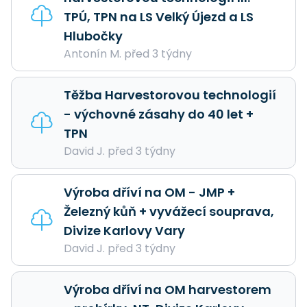
TPÚ, TPN na LS Velký Újezd a LS
Hlubočky
Antonín M. před 3 týdny
Těžba Harvestorovou technologií
- výchovné zásahy do 40 let +
TPN
David J. před 3 týdny
Výroba dříví na OM - JMP +
Železný kůň + vyvážecí souprava,
Divize Karlovy Vary
David J. před 3 týdny
Výroba dříví na OM harvestorem