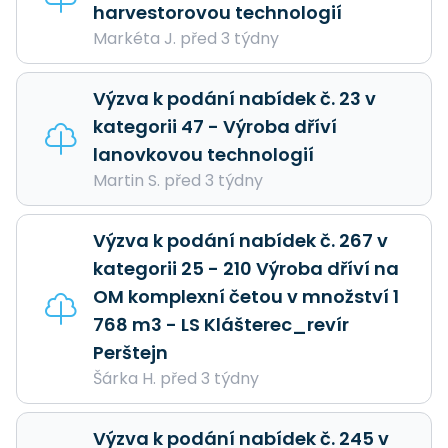
harvestorovou technologií
Markéta J. před 3 týdny
Výzva k podání nabídek č. 23 v
kategorii 47 - Výroba dříví
lanovkovou technologií
Martin S. před 3 týdny
Výzva k podání nabídek č. 267 v
kategorii 25 - 210 Výroba dříví na
OM komplexní četou v množství 1
768 m3 - LS Klášterec_revír
Perštejn
Šárka H. před 3 týdny
Výzva k podání nabídek č. 245 v