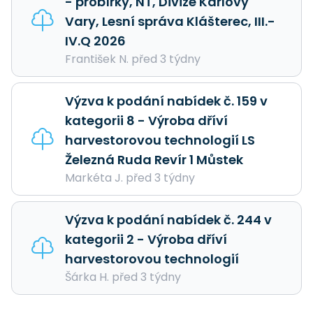
- probírky, NT, Divize Karlovy
Vary, Lesní správa Klášterec, III.-
IV.Q 2026
František N. před 3 týdny
Výzva k podání nabídek č. 159 v
kategorii 8 - Výroba dříví
harvestorovou technologií LS
Železná Ruda Revír 1 Můstek
Markéta J. před 3 týdny
Výzva k podání nabídek č. 244 v
kategorii 2 - Výroba dříví
harvestorovou technologií
Šárka H. před 3 týdny