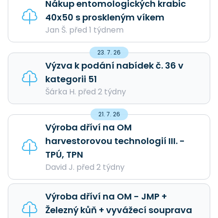
Nákup entomologických krabic
40x50 s proskleným víkem
Jan Š. před 1 týdnem
23. 7. 26
Výzva k podání nabídek č. 36 v
kategorii 51
Šárka H. před 2 týdny
21. 7. 26
Výroba dříví na OM
harvestorovou technologií III. -
TPÚ, TPN
David J. před 2 týdny
Výroba dříví na OM - JMP +
Železný kůň + vyvážecí souprava