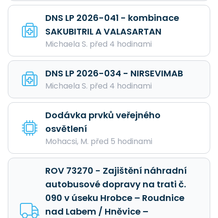
DNS LP 2026-041 - kombinace
SAKUBITRIL A VALASARTAN
Michaela S. před 4 hodinami
DNS LP 2026-034 - NIRSEVIMAB
Michaela S. před 4 hodinami
Dodávka prvků veřejného
osvětlení
Mohacsi, M. před 5 hodinami
ROV 73270 - Zajištění náhradní
autobusové dopravy na trati č.
090 v úseku Hrobce – Roudnice
nad Labem / Hněvice –