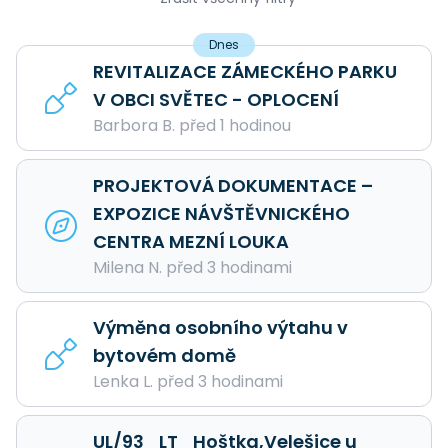
Dnes
REVITALIZACE ZÁMECKÉHO PARKU
V OBCI SVĚTEC - OPLOCENÍ
Barbora B. před 1 hodinou
PROJEKTOVÁ DOKUMENTACE –
EXPOZICE NÁVŠTĚVNICKÉHO
CENTRA MEZNÍ LOUKA
Milena N. před 3 hodinami
Výměna osobního výtahu v
bytovém domě
Lenka L. před 3 hodinami
UL/93_LT_Hoštka,Velešice u