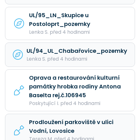
UL/95_LN_Skupice u
Postoloprt_pozemky
Lenka S. před 4 hodinami
UL/94_UL_Chabařovice_pozemky
Lenka S. před 4 hodinami
Oprava a restaurování kulturní
památky hrobka rodiny Antona
Baselta rej.č.106945
Poskytující I. před 4 hodinami
Prodloužení parkoviště v ulici
Vodní, Lovosice
Tereza M. před 4 hodinami