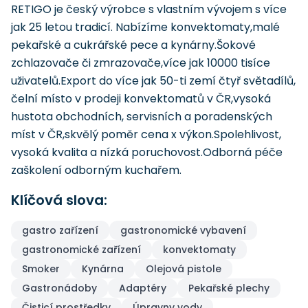
RETIGO je český výrobce s vlastním vývojem s více
jak 25 letou tradicí. Nabízíme konvektomaty,malé
pekařské a cukrářské pece a kynárny.Šokové
zchlazovače či zmrazovače,více jak 10000 tisíce
uživatelů.Export do více jak 50-ti zemí čtyř světadílů,
čelní místo v prodeji konvektomatů v ČR,vysoká
hustota obchodních, servisních a poradenských
míst v ČR,skvělý poměr cena x výkon.Spolehlivost,
vysoká kvalita a nízká poruchovost.Odborná péče
zaškolení odborným kuchařem.
Klíčová slova:
gastro zařízení
gastronomické vybavení
gastronomické zařízení
konvektomaty
Smoker
Kynárna
Olejová pistole
Gastronádoby
Adaptéry
Pekařské plechy
Čisticí prostředky
Úpravny vody