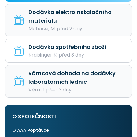
Dodávka elektroinstalačního
materiálu
Mohacsi, M. před 2 dny
Dodávka spotřebního zboží
Kraisinger K. před 3 dny
Rámcová dohoda na dodávky
laboratorních lednic
Věra J. před 3 dny
O SPOLEČNOSTI
O AAA Poptávce