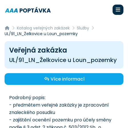
Katalog veřejných zakázek
Služby
UL/91_LN_Želkovice u Loun_pozemky
Veřejná zakázka
UL/91_LN_Želkovice u Loun_pozemky
Více informací
Podrobný popis:
- předmětem veřejné zakázky je zpracování
znaleckého posudku
- zajištění ocenění pozemku pro účely směny
podle § 3 odst. 2 zákona č. 503/2012 Sb., o