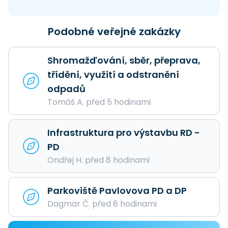
Podobné veřejné zakázky
Shromažďování, sběr, přeprava,
třídění, využití a odstranění
odpadů
Tomáš A. před 5 hodinami
Infrastruktura pro výstavbu RD -
PD
Ondřej H. před 8 hodinami
Parkoviště Pavlovova PD a DP
Dagmar Č. před 8 hodinami