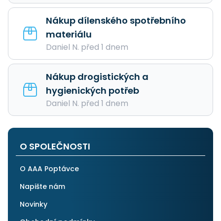
Nákup dílenského spotřebního
materiálu
Daniel N. před 1 dnem
Nákup drogistických a
hygienických potřeb
Daniel N. před 1 dnem
O SPOLEČNOSTI
O AAA Poptávce
Napište nám
Novinky